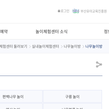
로그인
부산유아교육진흥원
 예약
놀이체험센터 소식
정
체험센터 둘러보기
실내놀이체험센터
나무놀이방
나무놀이방
공
유
편백나무 놀이
구릉 놀이