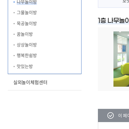
호
나무놀이방
그물놀이방
1층 나무놀
목공놀이방
꿈놀이방
상상놀이방
행복한쉼방
맛있는방
실외놀이체험센터
콘텐츠
이 페
만족도
조사