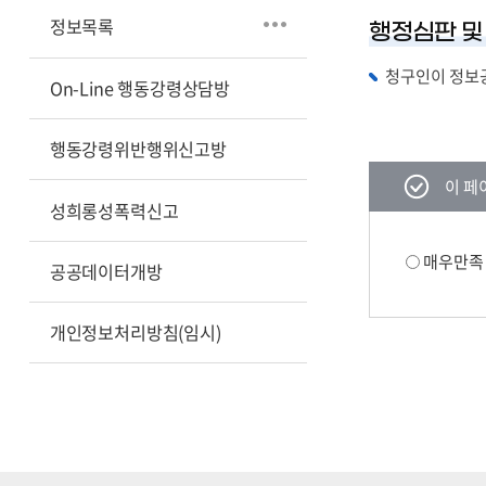
정보목록
행정심판 및
청구인이 정보공
On-Line 행동강령상담방
행동강령위반행위신고방
콘텐츠
이 페
만족도
성희롱성폭력신고
조사
만족도
매우만족
공공데이터개방
조사
폼
개인정보처리방침(임시)