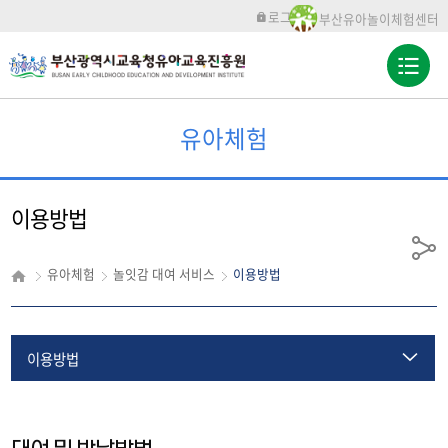
로그인
부산유아놀이체험센터
전
체
메
뉴
유아체험
이용방법
공
유아체험
놀잇감 대여 서비스
이용방법
유
이용방법
이용안내