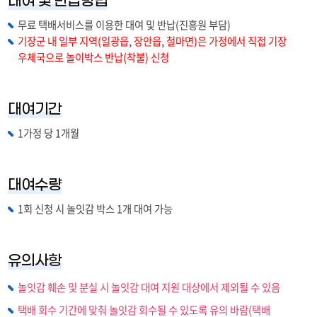
대여 및 반납방법
놀잇감 목록
무료 택배서비스를 이용한 대여 및 반납(진흥원 부담)
기장군 내 일부 지역(일광읍, 장안읍, 철마면)은 가정에서 직접 기장
대여 신청
우체국으로 놀이박스 반납(착불) 신청
대여기간
1가정 당 1개월
대여수량
1회 신청 시 놀잇감 박스 1개 대여 가능
유의사항
놀잇감 훼손 및 분실 시 놀잇감 대여 지원 대상에서 제외될 수 있음
택배 회수 기간에 맞춰 놀잇감 회수될 수 있도록 유의 바람(택배