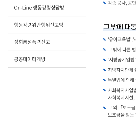
각종 공사, 공
On-Line 행동강령상담방
행동강령위반행위신고방
그 밖에 대
‘유아교육법’,‘
성희롱성폭력신고
그 밖에 다른 
공공데이터개방
‘지방공기업법’
지방자치단체 출
특별법에 의해 
사회복지사업법
사회복지시설,
그 외 「보조금
보조금을 받는 