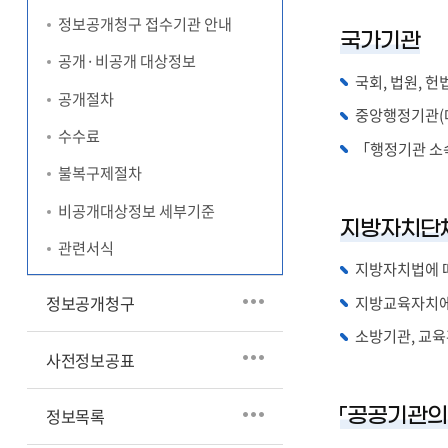
정보공개청구 접수기관 안내
국가기관
공개·비공개 대상정보
국회, 법원, 
공개절차
중앙행정기관(대
수수료
「행정기관 소속
불복구제절차
비공개대상정보 세부기준
지방자치단
관련서식
지방자치법에 따
지방교육자치에 
정보공개청구
소방기관, 교
사전정보공표
「공공기관의
정보목록