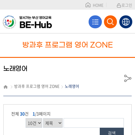
HOME
로그인
전
검
체
색
방과후 프로그램 영어 ZONE
메
영
노래영어
뉴
역
공
방과후 프로그램 영어 ZONE
노래영어
유
열
기
전체
30
건
1
/3페이지
검색