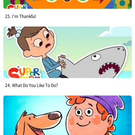
25. I’m Thankful
24. What Do You Like To Do?