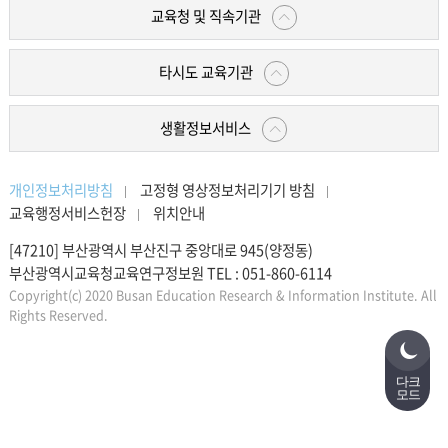
교육청 및 직속기관
너
타시도 교육기관
모
생활정보서비스
개인정보처리방침
고정형 영상정보처리기기 방침
음
교육행정서비스헌장
위치안내
[47210] 부산광역시 부산진구 중앙대로 945(양정동)
부산광역시교육청교육연구정보원 TEL : 051-860-6114
Copyright(c) 2020 Busan Education Research & Information Institute. All
Rights Reserved.
다크
모드