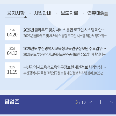
공지사항
사업안내
보도자료
연구마당
더보기
2026년 클라우드 및 AI 서비스 통합 로그인 시스템 제안서 평가 위원 모집 공고
2026.
04.20
2026년 클라우드 및 AI 서비스 통합 로그인 시스템 제안서 평가 위원을 [붙임]과 같이 모집하고자 하오니, 관심있는 분들께서는 신청해주시기 바랍니다.
2026년도 부산광역시교육청교육연구정보원 주요업무계획
2026.
04.13
2026년도 부산광역시교육청교육연구정보원 주요업무계획입니다. 업무에 참고하시기 바랍니다.
부산광역시교육청교육연구정보원 개인정보 처리방침 개정 안내
2025.
11.19
부산광역시교육청교육연구정보원 개인정보 처리방침이 2025년 11월 20일자로 개정됨을 안내드립니다. ○ 시행일: 2025년 11월 20일 ○ 주요 개정 내용 - 개인정보 처리 시 정보주체의 동의 없이 처리하는 개인정보파일, 정보주체의 동의를 받아 처리하는 개인정보파일 공개 - '개인정보파일 등록 현황', '만14세 미만 아동의 개인정보 처리' 조항 신설 - 개인정보 열람 등 조치에 대한 이의 신청 절차 안내 - 개인정보 열람, 정정·삭제, 처리정지 청구 시 처리 절차도 추가 - 개인정보 열람청구를 접수·처리부서의 연락처 안내 ※ 자세한 내용은 첨부파일을 확인하시기 바랍니다.
이전
정지
다음
팝업존
3
/
10