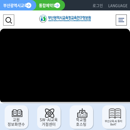
부산광역시교육청
통합예약포털
로그인
LANGUAGE
전체메뉴
검
색
영
역
열
기
교원
SW·AI교육
학교웹
부산교육 AI 튜터
정보화연수
거점센터
호스팅
BeAT