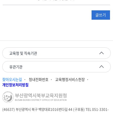
워
크
글쓰기
게
시
판
리
스
트
테
이
교육청 및 직속기관
블
유관기관
찾아오시는길
청내전화번호
교육행정서비스헌장
개인정보처리방침
(46637) 부산광역시 북구 백양대로1016번다길 44 (구포동) TEL 051-3301-