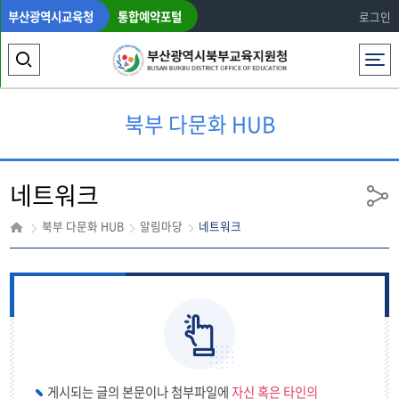
부산광역시교육청
통합예약포털
로그인
전체메뉴
검
색
북부 다문화 HUB
영
역
네트워크
열
공
유
기
북부 다문화 HUB
알림마당
네트워크
게시되는 글의 본문이나 첨부파일에
자신 혹은 타인의