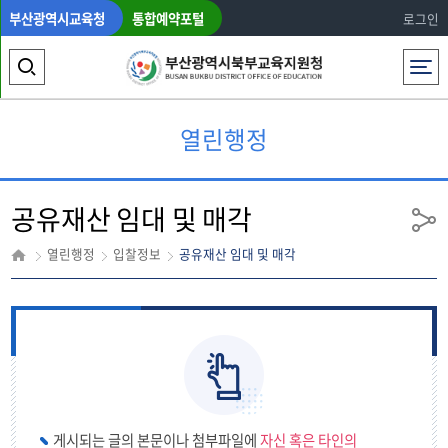
부산광역시교육청
통합예약포털
로그인
전체메뉴
검
색
열린행정
영
역
공유재산 임대 및 매각
열
공
유
기
열린행정
입찰정보
공유재산 임대 및 매각
게시되는 글의 본문이나 첨부파일에
자신 혹은 타인의