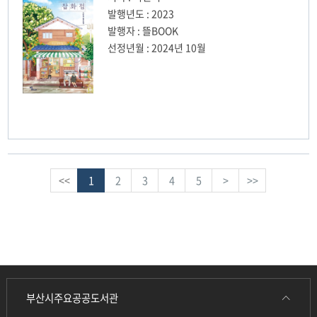
발행년도 : 2023
발행자 : 뜰BOOK
선정년월 : 2024년 10월
<<
1
2
3
4
5
>
>>
부산시주요공공도서관