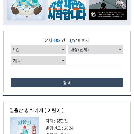
전체
482
건
1
/54페이지
검색
얼음산 빙수 가게 ( 어린이 )
저자 : 정현진
발행년도 : 2024