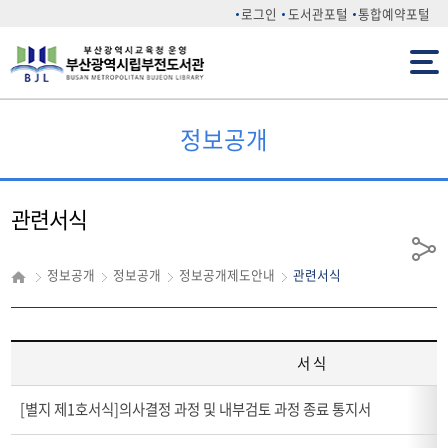
로그인
도서관포털
통합예약포털
전체메뉴
정보공개
관련서식
공
정보공개
정보공개
정보공개제도안내
관련서식
유
서 식
관
[별지 제1호서식]의사결정 과정 및 내부검토 과정 종료 통지서
련
서