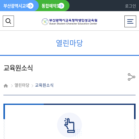
부산광역시교육청
통합예약포털
로그인
전체메뉴
검
색
열린마당
영
역
교육원소식
열
기
공
열린마당
교육원소식
유