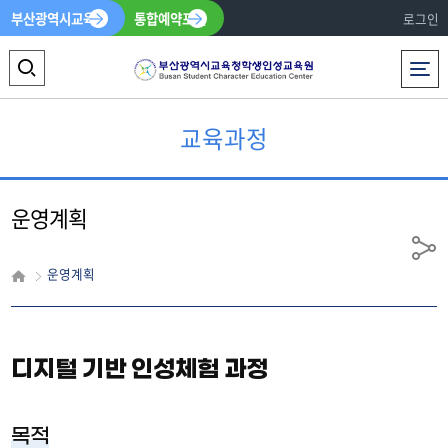
부산광역시교육청
통합예약포털
로그인
전체메뉴
검
색
교육과정
영
역
운영계획
열
기
공
운영계획
유
디지털 기반 인성체험 과정
목적