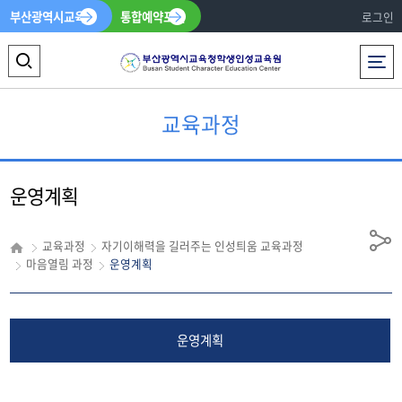
부산광역시교육청
통합예약포털
로그인
전체메뉴
검
색
교육과정
영
역
운영계획
열
기
교육과정
자기이해력을 길러주는 인성틔움 교육과정
공
마음열림 과정
운영계획
유
운영계획