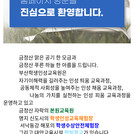
홈페이지 방문을
진심으로 환영합니다.
금정산 맑은 공기 한 모금과
금정산 푸른 하늘 한 아름을 드립니다.
부산학생인성교육원은
자기이해력을 길러주는 인성 틔움 교육과정,
공동체적 사회성을 높여주는 인성 채움 교육과정,
나눔의 가치를 실천하는 인성 피움 교육과정을
운영하고 있고
금정산 자락의
본원교육원
명지 신도시의
학생인성교육체험장
서낙동강 해포의
학생수상안전체험장
그리고 대안교육시설
한빛학교
가 있습니다.