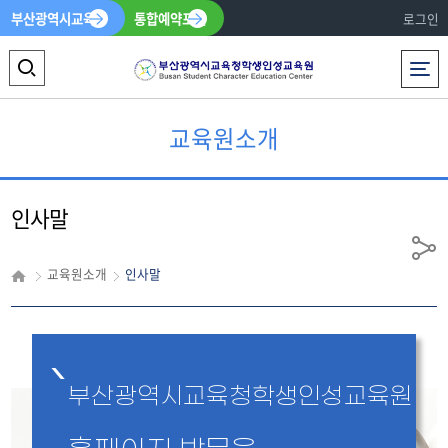
부산광역시교육청
통합예약포털
로그인
전체메뉴
검
색
교육원소개
영
역
인사말
열
기
공
교육원소개
인사말
유
부산광역시교육청학생인성교육원