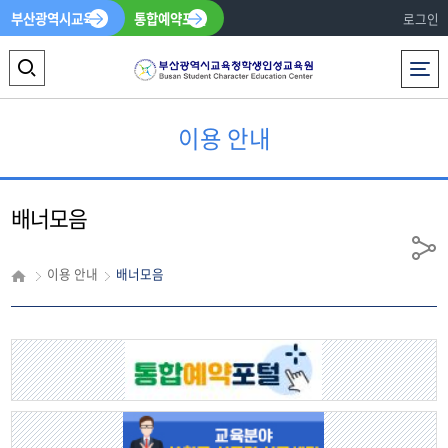
부산광역시교육청
통합예약포털
로그인
전체메뉴
검
색
이용 안내
영
역
배너모음
열
기
공
이용 안내
배너모음
유