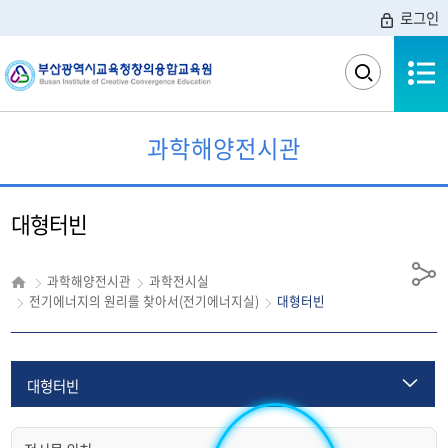
로그인
전체메뉴
검
색
영
역
과학해양전시관
열
기
대형터빈
과학해양전시관
과학전시실
공
전기에너지의 원리를 찾아서(전기에너지실)
대형터빈
유
대형터빈
손전지