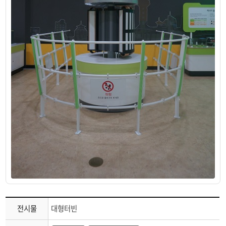
태양전지의 구조와 원리
전압을 변화시켜 멀리 보내다
스마트그리드
전시관
전시물
대형터빈
설명