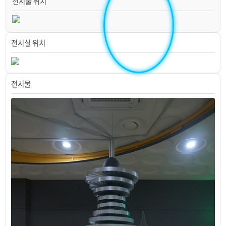
전시물 위치
볼타전지
전시실 위치
연료전지
발전기와 전동기
전시물
압전소자를 이용한 발전
풍력발전
원자력발전
화력발전
가상전자기 실험
수력발전