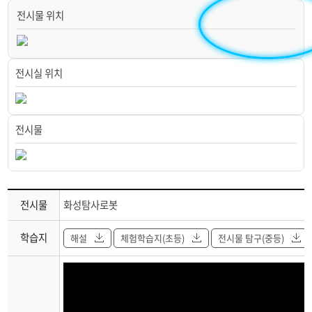
우주탄생과 역사
전시물 위치
태양까지의 거리재기
전시실 위치
태양으로 지구크기 재기
태양을 도는 금성의 변화
전시물
태양너머의 별
태양관측자료(검색대)
전시관
전시물
화성탐사로봇
설명
달의 위상 변화
학습지
해설
체험학습지(초등)
전시물 탐구(중등)
일식과 월식
천체투영기