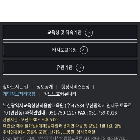
교육청 및 직속기관
타시도교육청
유관기관
찾아오시는 길
정보공개
행정서비스헌장
개인정보처리방침
정보보호커뮤니티
부산광역시교육청창의융합교육원 (우)47584 부산광역시 연제구 토곡로
70 (연산동)
과학관안내
: 051-750-1217
FAX
: 051-759-0916
관람시간 : 오전 9:30 ~ 오후 5:00
휴관일: 매주 월요일((대체)공휴일과 겹치면 다음 첫 평일), 1월 1일, 설날·
추석연휴(대체공휴일 포함), 선거일, 노동절, 임시공휴일
Copyright(c) 2020. 부산광역시창의융합교육원 ALL RIGHTS RESERVED.