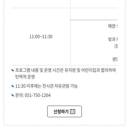
해양 생물의
11:00~11:30
빛과 파동의
(볼 키네
생명의 신
프로그램 내용 및 운영 시간은 유치원 및 어린이집과 협의하여
탄력적 운영
11:30 이후에는 전시관 자유관람 가능
문의: 051-750-1264
신청하기