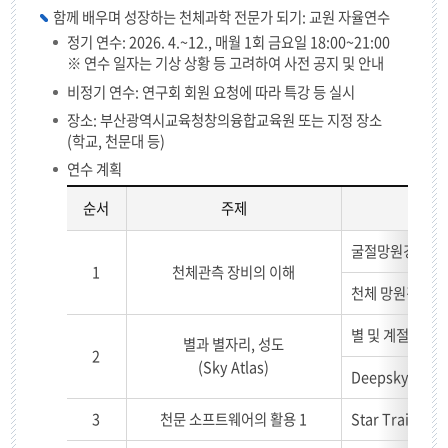
함께 배우며 성장하는 천체과학 전문가 되기: 교원 자율연수
정기 연수: 2026. 4.~12., 매월 1회 금요일 18:00~21:00
※ 연수 일자는 기상 상황 등 고려하여 사전 공지 및 안내
비정기 연수: 연구회 회원 요청에 따라 특강 등 실시
장소: 부산광역시교육청창의융합교육원 또는 지정 장소
(학교, 천문대 등)
연수 계획
순서
주제
연
굴절망원경과 반사
수
1
천체관측 장비의 이해
계
천체 망원경 조립
획
별 및 계절별 별
별과 별자리, 성도
2
(Sky Atlas)
Deepsky(성운,
3
천문 소프트웨어의 활용 1
Star Trails, S