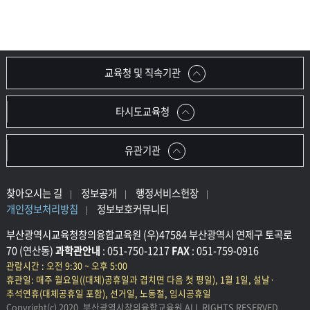
교육청 및 직속기관
타시도교육청
유관기관
찾아오시는 길
정보공개
행정서비스헌장
개인정보처리방침
정보보호커뮤니티
부산광역시교육청창의융합교육원 (우)47584 부산광역시 연제구 토곡로
70 (연산동)
과학관안내
: 051-750-1217
FAX
: 051-759-0916
관람시간 : 오전 9:30 ~ 오후 5:00
휴관일: 매주 월요일((대체)공휴일과 겹치면 다음 첫 평일), 1월 1일, 설날·
추석연휴(대체공휴일 포함), 선거일, 노동절, 임시공휴일
Copyright(c) 2020. 부산광역시창의융합교육원 ALL RIGHTS RESERVED.