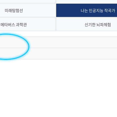
미래탐험선
나는 인공지능 작곡가
메타버스 과학관
신기한 뇌파체험