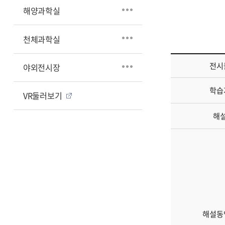
해양과학실
천체과학실
전시관
전시
야외전시장
설명
학습
VR둘러보기
해
해설동