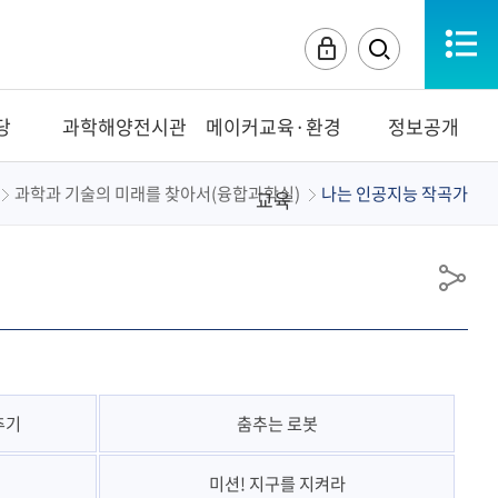
로그
검
인
색
영
역
당
과학해양전시관
메이커교육·환경
정보공개
열
기
과학과 기술의 미래를 찾아서(융합과학실)
나는 인공지능 작곡가
교육
공
유
추기
춤추는 로봇
미션! 지구를 지켜라