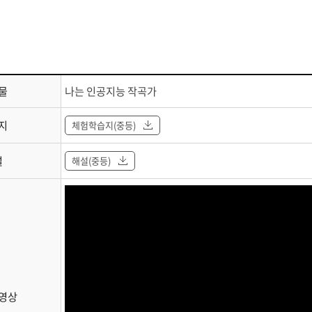
물
나는 인공지능 작곡가
지
체험학습지(중등)
설
해설(중등)
영상