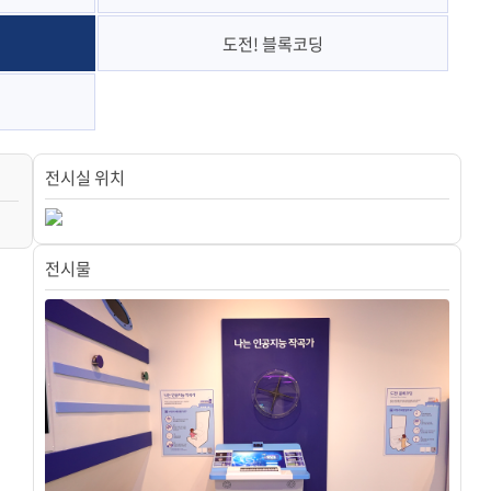
도전! 블록코딩
전시실 위치
전시물