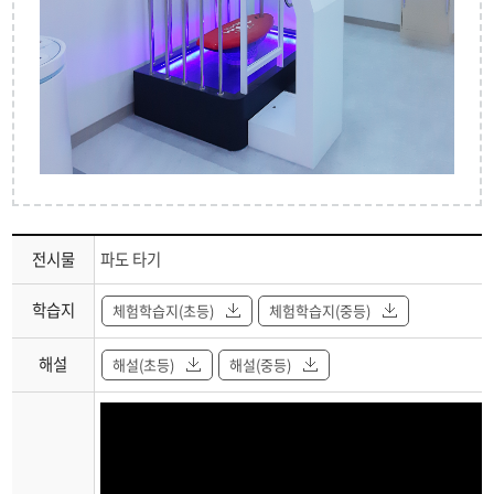
조력 발전
바이오디젤
바이오연료
해양 바이오 의료 자원 탐색
전시관
전시물
파도 타기
설명
바다 속 신재생에너지
학습지
체험학습지(초등)
체험학습지(중등)
해양 쓰레기 스프
해설
해설(초등)
해설(중등)
사라지는 북금곰
세계 최초의 정지궤도 해양관측위성