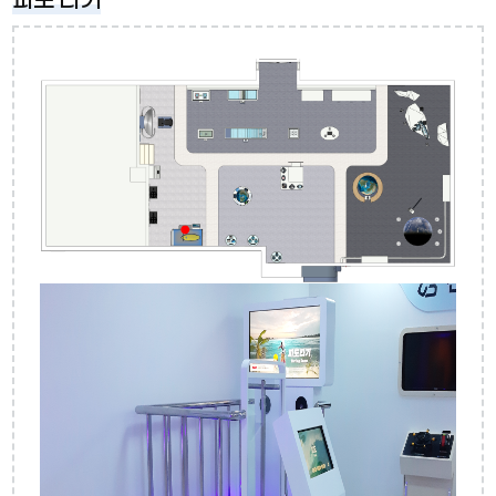
파도 타기
해수 온도 체험
수심에 따른 빛 투과율
바다가 짠 이유
평균 해수 염분
선박운항시뮬레이터
심해저 탐사
조류 발전
파력 발전
해양온도차발전