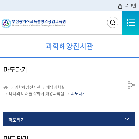
로그인
전체메뉴
검
색
영
역
과학해양전시관
열
기
파도타기
과학해양전시관
해양과학실
공
바다의 미래를 찾아서(해양과학실)
파도타기
유
파도타기
수압 체험