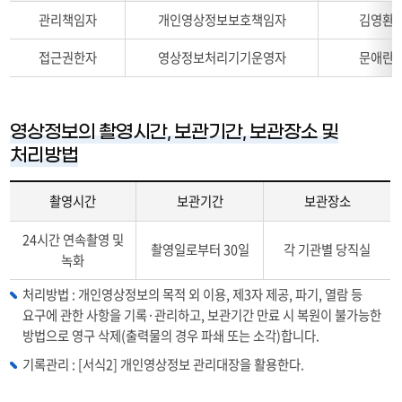
니
연
구
관리책임자
개인영상정보보호책임자
김영환
다.
락
분,
처
역
접근권한자
영상정보처리기기운영자
문애란
를
할,
나
성
타
명,
내
직
영상정보의 촬영시간, 보관기간, 보관장소 및
는
위,
처리방법
표
소
입
속,
니
연
촬영시간
보관기간
보관장소
다.
락
촬
처
24시간 연속촬영 및
영
촬영일로부터 30일
각 기관별 당직실
를
녹화
시
나
간,
타
처리방법 : 개인영상정보의 목적 외 이용, 제3자 제공, 파기, 열람 등
보
내
요구에 관한 사항을 기록·관리하고, 보관기간 만료 시 복원이 불가능한
관
는
방법으로 영구 삭제(출력물의 경우 파쇄 또는 소각)합니다.
기
표
간,
기록관리 : [서식2] 개인영상정보 관리대장을 활용한다.
입
보
니
관