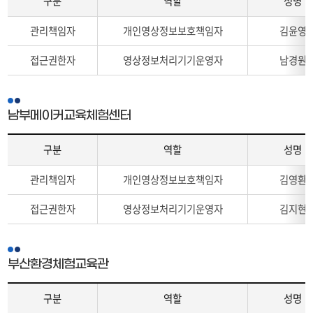
구분
역할
성명
입
속,
니
연
구
관리책임자
개인영상정보보호책임자
김윤영
다.
락
분,
처
역
접근권한자
영상정보처리기기운영자
남경원
를
할,
나
성
타
명,
내
직
남부메이커교육체험센터
는
위,
표
소
구분
역할
성명
입
속,
니
연
구
관리책임자
개인영상정보보호책임자
김영환
다.
락
분,
처
역
접근권한자
영상정보처리기기운영자
김지현
를
할,
나
성
타
명,
내
직
부산환경체험교육관
는
위,
표
소
구분
역할
성명
입
속,