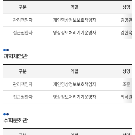
다.
구분
역할
성명
구
관리책임자
개인영상정보보호책임자
김영환
분,
역
접근권한자
영상정보처리기기운영자
강현욱
할,
성
명,
직
과학체험관
위,
소
구분
역할
성명
속,
연
구
관리책임자
개인영상정보보호책임자
조훈
락
분,
처
역
접근권한자
영상정보처리기기운영자
최낙원
를
할,
나
성
타
명,
내
직
수학문화관
는
위,
표
소