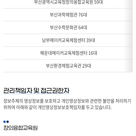
부산광역시교육청창의융합교육원 59대
치
대
부산과학체험관 76대
수
와
부산수학문화관 64대
설
치
남부메이커교육체험센터 39대
위
치
해운대메이커교육체험센터 16대
및
촬
부산환경체험교육관 29대
영
범
위
를
관리책임자 및 접근권한자
나
타
정보주체의 영상정보를 보호하고 개인영상정보와 관련한 불만을 처리하기
내
위하여 아래와 같이 개인영상정보보호책임자를 두고 있습니다.
는
표
입
창의융합교육원
니