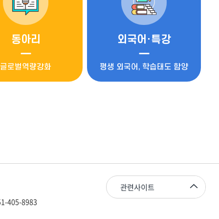
동아리
외국어·특강
글로벌역량강화
평생 외국어, 학습태도 함양
관련사이트
-405-8983