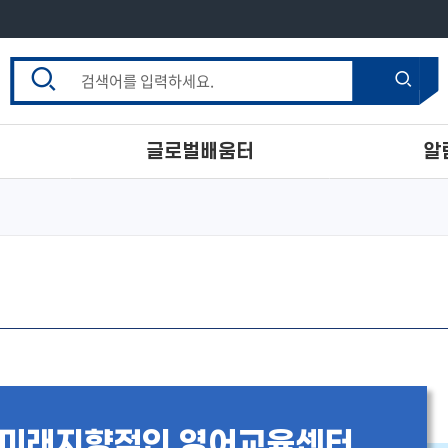
통
검
합
검
검
색
색
색
창
글로벌배움터
알
1일 체험
센터뉴스
찾아가는1일체험
갤러리
BOB 온라인영어북클럽
BEE영도 영어교실
BEE영도 Speaking Writing
제2외국어 프로그램 및 특수외국어
프로그램
가족세계문화체험
미래지향적인 영어교육센터