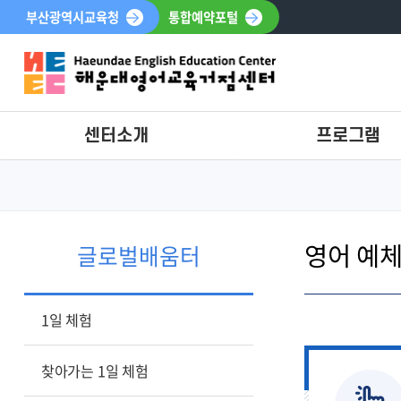
부산광역시교육청
통합예약포털
센터소개
프로그램
인사말
프로그램안내
연혁·협력기관
참여신청
영어 예
시설안내
참여신청조회
글로벌배움터
홍보영상
조직도
1일 체험
오시는길
찾아가는 1일 체험