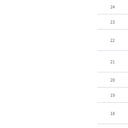
판
리
24
스
트
23
테
이
블
22
21
20
19
18