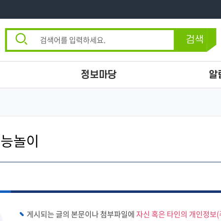
통
통
합
검색
검
합
색
검
정보마당
알
색
공지사항
센터뉴스
자료실
갤러리
체능놀이
게시되는 글의 본문이나 첨부파일에
자신 혹은 타인의 개인정보(