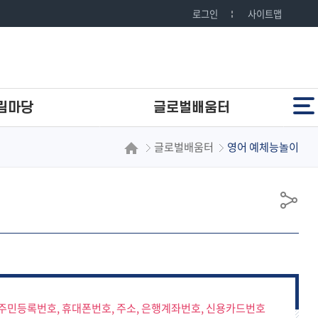
로그인
사이트맵
전체메뉴
림마당
글로벌배움터
글로벌배움터
영어 예체능놀이
1일 체험
찾아가는 1일 체험
BEE반송영어교실
공
BEE반송 Speaking·Writing
유
BOB온라인영어북클럽
영어 예체능놀이
영어뮤지컬
주민등록번호, 휴대폰번호, 주소, 은행계좌번호, 신용카드번호
찾아가는 영어뮤지컬