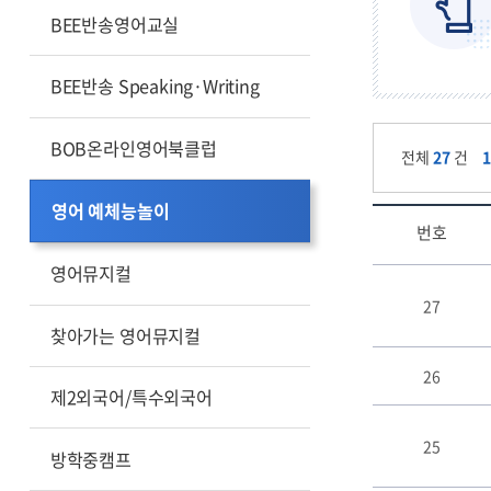
BEE반송영어교실
BEE반송 Speaking·Writing
BOB온라인영어북클럽
전체
27
건
영어 예체능놀이
번호
영어뮤지컬
영
어
27
예
찾아가는 영어뮤지컬
체
능
26
놀
제2외국어/특수외국어
이
게
25
방학중캠프
시