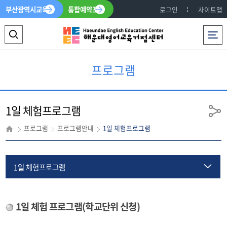
부산광역시교육청
통합예약포털
로그인
사이트맵
전체메뉴
검
색
프로그램
영
역
1일 체험프로그램
열
공
유
기
프로그램
프로그램안내
1일 체험프로그램
1일 체험프로그램
방과 후 영어
1
일 체험 프로그램
(
학교단위 신청
)
제2외국어 및 특수외국어