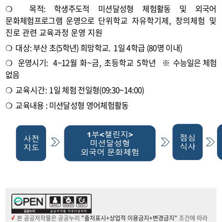
❍
목적
:
학생주도적 미션달성형 체험활동 및 외국어
특화 프로그램
문화체험프로그램 운영으로
단위학교 자유학기제
,
창의체험 및
진로 관련 교육과정 운영 지원
특강
❍
대상
:
부산 초
(5
학년
)
희망학교
. 1
일 4
학급
(80
명 이내
)
❍
운영시기
: 4~12월
화
~
금
,
초등학교
5
학년
※ 수능일은 체험
없음
❍
교육시간
:
1
일 체험 전일형
(09:30~14:00)
❍
교육내용
:
미션달성형 영어체험활동
본 공공저작물은 공공누리
"출처표시+상업적 이용금지+변경금지"
조건에 따라