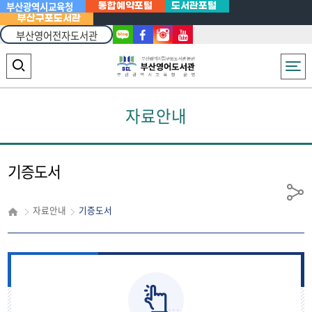
부산광역시교육청
통합예약포털
도서관포털
부산구포도서관
부산영어전자도서관
Powered
by
전체메뉴
검
Translate
색
자료안내
영
역
열
기증도서
기
공
자료안내
기증도서
유