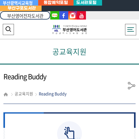
부산광역시교육청
통합예약포털
도서관포털
부산구포도서관
부산영어전자도서관
Powered
by
전체메뉴
검
Translate
색
공교육지원
영
역
열
Reading Buddy
기
공
공교육지원
Reading Buddy
유