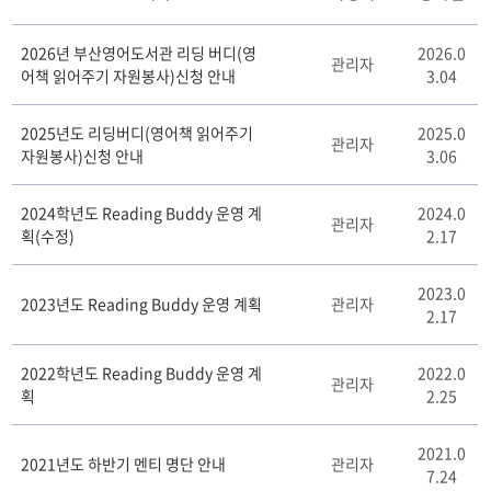
R
2026년 부산영어도서관 리딩 버디(영
2026.0
e
관리자
어책 읽어주기 자원봉사)신청 안내
3.04
a
d
i
2025년도 리딩버디(영어책 읽어주기
2025.0
관리자
n
자원봉사)신청 안내
3.06
g
B
2024학년도 Reading Buddy 운영 계
2024.0
u
관리자
획(수정)
2.17
d
d
y
2023.0
2023년도 Reading Buddy 운영 계획
관리자
게
2.17
시
판
2022학년도 Reading Buddy 운영 계
2022.0
리
관리자
획
2.25
스
트
테
2021.0
2021년도 하반기 멘티 명단 안내
관리자
이
7.24