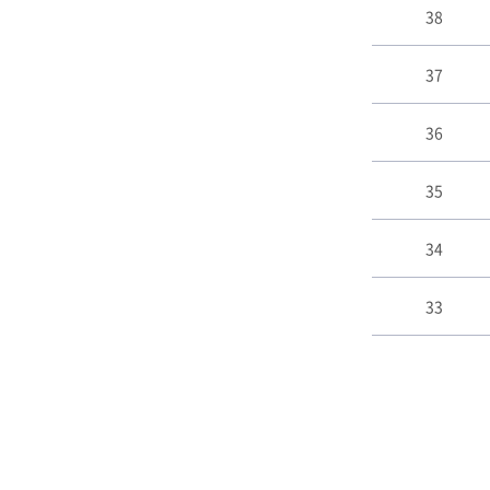
도
38
서
게
37
시
판
리
36
스
트
35
테
이
블
34
33