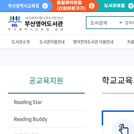
통합예약포털
부산광역시교육청
도서관포털
(신청바로가기)
통
Powered
합
by
검
색
Translate
도서관소개
도서관이용안내
영어전자도서관 이용안내
자
학교교육
공교육지원
Reading Star
Reading Buddy