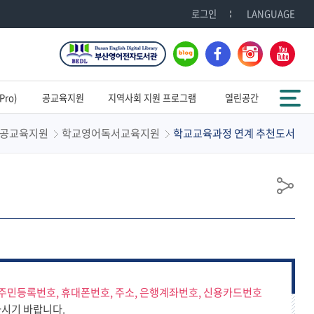
로그인
LANGUAGE
블
페
인
유
로
이
스
튜
그
스
타
브
전체메뉴
북
그
ro)
공교육지원
지역사회 지원 프로그램
열린공간
램
공교육지원
학교영어독서교육지원
학교교육과정 연계 추천도서
공
유
주민등록번호, 휴대폰번호, 주소, 은행계좌번호, 신용카드번호
시기 바랍니다.