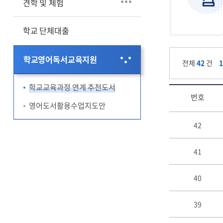
견학 및 체험
학교 단체대출
학교영어독서교육지원
전체
42
건
학교교육과정 연계 추천도서
번호
영어도서활용수업지도안
학
42
교
교
육
41
과
정
40
연
계
추
39
천