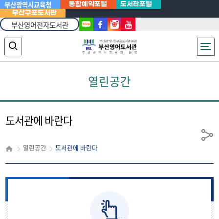
부산광역시교육청
통합예약포털
도서관포털
부산구포도서관
부산영어전자도서관
Powered
by
전체메뉴
검
Translate
색
열린공간
영
역
열
도서관에 바란다
기
공
열린공간
도서관에 바란다
유