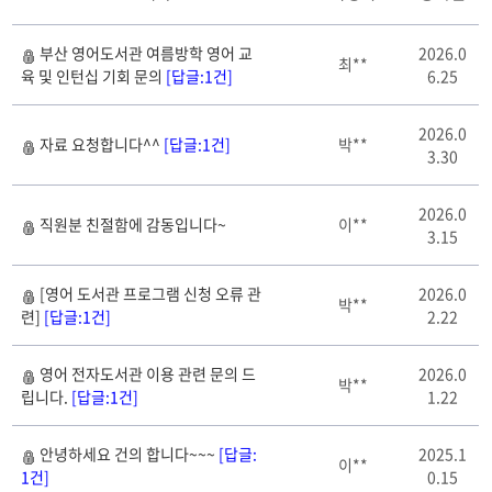
도
부산 영어도서관 여름방학 영어 교
2026.0
서
최**
육 및 인턴십 기회 문의
[답글:1건]
6.25
관
에
바
2026.0
자료 요청합니다^^
[답글:1건]
박**
란
3.30
다
게
2026.0
시
직원분 친절함에 감동입니다~
이**
3.15
판
리
스
[영어 도서관 프로그램 신청 오류 관
2026.0
박**
트
련]
[답글:1건]
2.22
테
이
영어 전자도서관 이용 관련 문의 드
2026.0
블
박**
립니다.
[답글:1건]
1.22
안녕하세요 건의 합니다~~~
[답글:
2025.1
이**
1건]
0.15