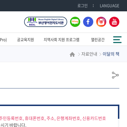
로그인
LANGUAGE
블
페
인
유
로
이
스
튜
그
스
타
브
전체메뉴
북
그
ro)
공교육지원
지역사회 지원 프로그램
열린공간
램
자료안내
이달의 책
공
유
주민등록번호, 휴대폰번호, 주소, 은행계좌번호, 신용카드번호
시기 바랍니다.