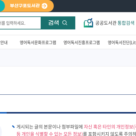
부산구포도서관
공공도서관
통합검색
검색
료안내
영어독서문화프로그램
영어독서진흥프로그램
영어독서진단(LitP
책
게시되는 글의 본문이나 첨부파일에
자신 혹은 타인의 개인정보(
등 개인을 식별할 수 있는 모든 정보)
를 포함시키지 않도록 주의하