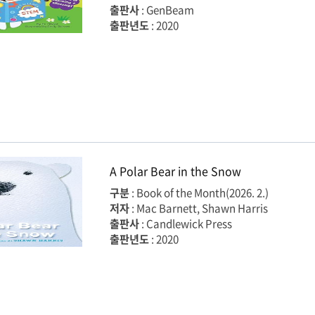
출판사
: GenBeam
출판년도
: 2020
A Polar Bear in the Snow
구분
: Book of the Month(2026. 2.)
저자
: Mac Barnett, Shawn Harris
출판사
: Candlewick Press
출판년도
: 2020