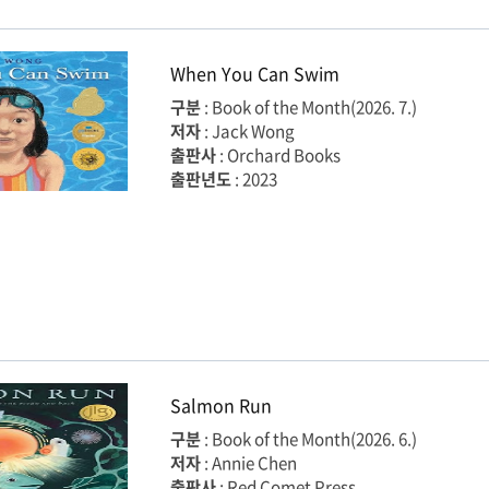
When You Can Swim
구분
: Book of the Month(2026. 7.)
저자
: Jack Wong
출판사
: Orchard Books
출판년도
: 2023
Salmon Run
구분
: Book of the Month(2026. 6.)
저자
: Annie Chen
출판사
: Red Comet Press