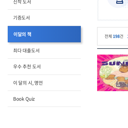
신착 도서
기증도서
이달의 책
전체
198
건
최다 대출도서
우수 추천 도서
이 달의 시, 명언
Book Quiz