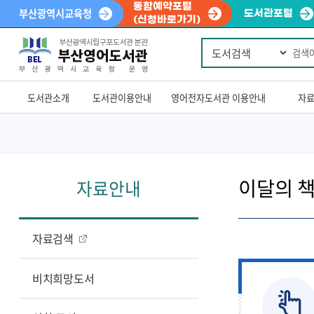
통합예약포털
부산광역시교육청
도서관포털
(신청바로가기)
통
Powered
합
by
검
색
Translate
도서관소개
도서관이용안내
영어전자도서관 이용안내
자
이달의 
자료안내
자료검색
비치희망도서