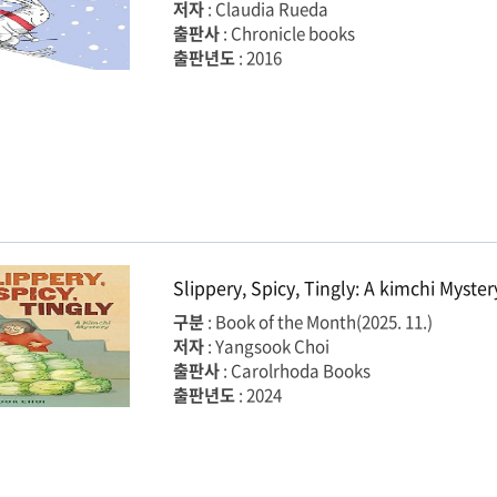
저자
: Claudia Rueda
출판사
: Chronicle books
출판년도
: 2016
Slippery, Spicy, Tingly: A kimchi Myste
구분
: Book of the Month(2025. 11.)
저자
: Yangsook Choi
출판사
: Carolrhoda Books
출판년도
: 2024