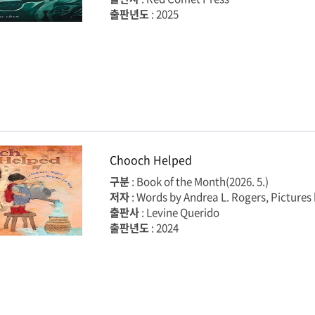
출판년도
: 2025
Chooch Helped
구분
: Book of the Month(2026. 5.)
저자
: Words by Andrea L. Rogers, Picture
출판사
: Levine Querido
출판년도
: 2024