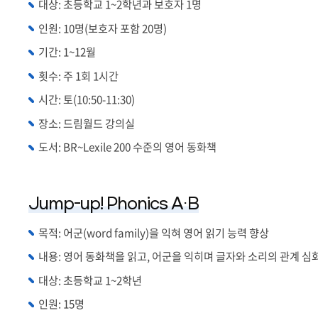
대상: 초등학교 1~2학년과 보호자 1명
인원: 10명(보호자 포함 20명)
기간: 1~12월
횟수: 주 1회 1시간
시간: 토(10:50-11:30)
장소: 드림월드 강의실
도서: BR~Lexile 200 수준의 영어 동화책
Jump-up! Phonics A·B
목적: 어군(word family)을 익혀 영어 읽기 능력 향상
내용: 영어 동화책을 읽고, 어군을 익히며 글자와 소리의 관계 심
대상: 초등학교 1~2학년
인원: 15명