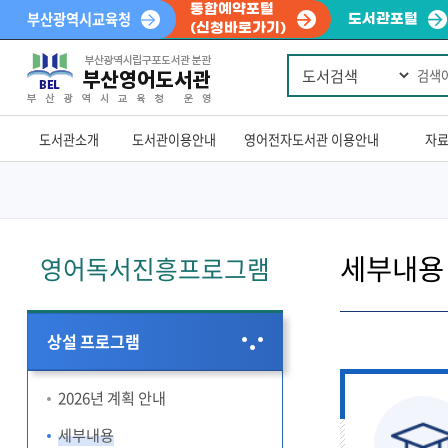
통합예약포털
부산광역시교육청
도서관포털
(신청바로가기)
통
Powered
합
by
검
색
Translate
도서관소개
도서관이용안내
영어전자도서관 이용안내
자
세부내용
영어독서진흥프로그램
상설 프로그램
2026년 계획 안내
세부내용