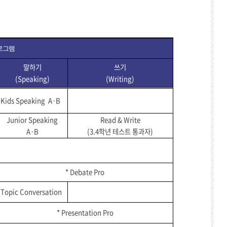
로그램
말하기
쓰기
(Speaking)
(Writing)
Kids Speaking A·B
Junior Speaking
Read & Write
A·B
(3.4
학년 테스트 통과자
)
* Debate Pro
Topic Conversation
* Presentation Pro