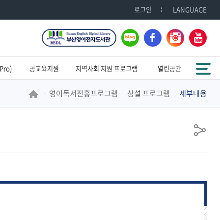
로그인
LANGUAGE
블
페
인
유
로
이
스
튜
그
스
타
브
전체메뉴
북
그
ro)
공교육지원
지역사회 지원 프로그램
열린공간
램
영어독서진흥프로그램
상설 프로그램
세부내용
공
유