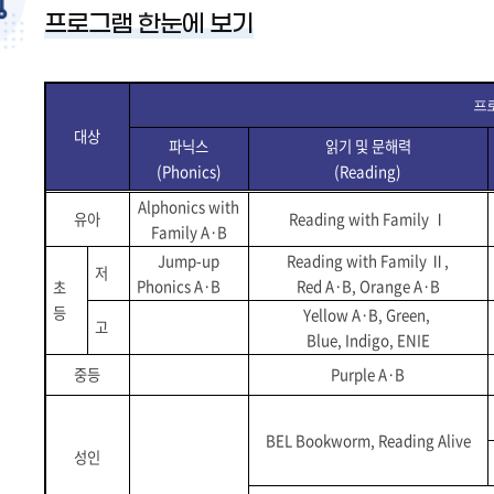
프로그램 한눈에 보기
프
대상
파닉스
읽기 및 문해력
(Phonics)
(Reading)
Alphonics with
유아
Reading with Family
Ⅰ
Family A·B
Jump-up
Reading with Family
Ⅱ
,
저
Phonics A·B
Red A·B,
Orange A·B
초
등
Yellow A·B, Green,
고
Blue, Indigo,
ENIE
중등
Purple A·B
BEL Bookworm,
Reading Alive
성인