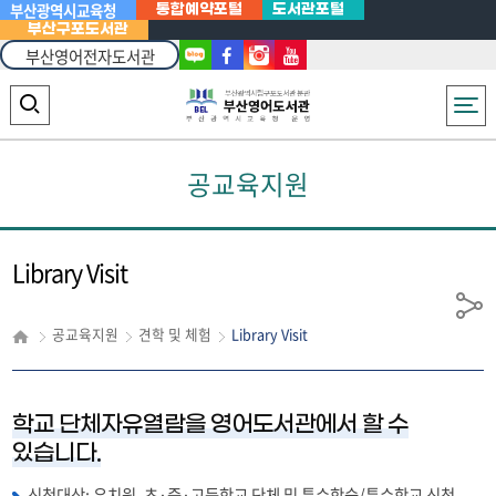
부산광역시교육청
통합예약포털
도서관포털
부산구포도서관
부산영어전자도서관
Powered
by
전체메뉴
검
Translate
색
공교육지원
영
역
열
Library Visit
기
공
공교육지원
견학 및 체험
Library Visit
유
학교 단체자유열람을 영어도서관에서 할 수
있습니다.
신청대상: 유치원, 초·중·고등학교 단체 및 특수학습/특수학교 신청