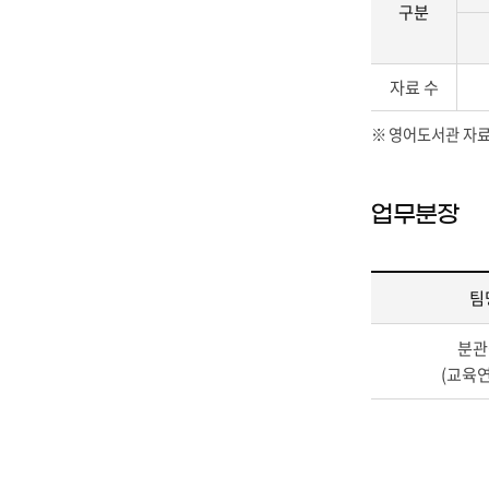
지
도
연
구분
니
o
수
서,
과
다
l,
별
참
학/
S
자
현
고
기
자료 수
R
료
황
도
술
I
현
(일
서,
과
영어도서관 자료는
S
황
반
코
학/
R
-
도
믹
예
C
비
서)
북,
술/
T,
업무분장
도
의
교
어
O
서
지
과
학/
n
자
수
서,
문
R,
료
별,
소
팀
학/
M
의
B
그
역
n
직
구
R,
룹
사/
분
S,
원
분,
1
수
계),
(교육
계,
현
전
0
업
비
비
황
자
0,
용
도
고
의
자
2
교
서,
에
구
료
0
재,
총
대
분,
(e
0,
리