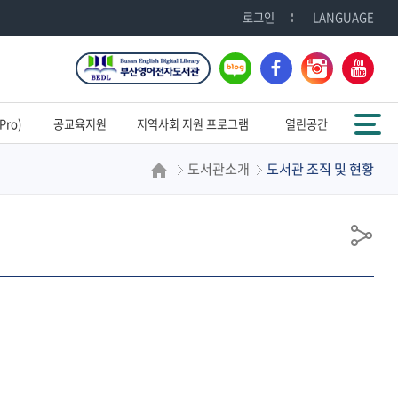
로그인
LANGUAGE
블
페
인
유
로
이
스
튜
그
스
타
브
전체메뉴
북
그
ro)
공교육지원
지역사회 지원 프로그램
열린공간
램
도서관소개
도서관 조직 및 현황
공
유