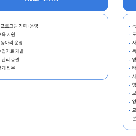
프로그램 기획·운영
독
교육 지원
도
동아리 운영
자
수업자료 개발
독
 관리 총괄
영
연계 업무
타
사
행
보
영
교
본