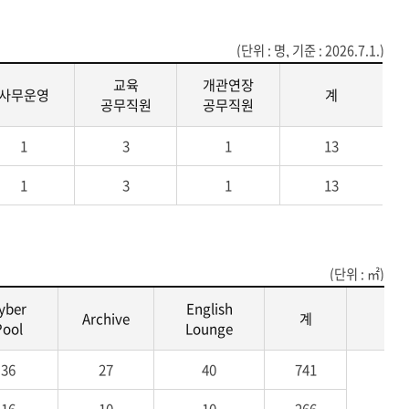
(단위 : 명,
기준 : 2026.7.1.
)
교육
개관연장
사무운영
계
공무직원
공무직원
1
3
1
13
1
3
1
13
(단위 : ㎡)
yber
English
Archive
계
Pool
Lounge
36
27
40
741
전
1,
16
10
10
266