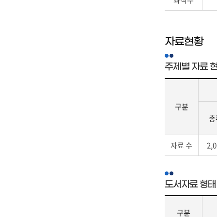
교
황
사),
의
원
구
어
분,
자료현황
민
열
영
람
주제별 자료 
어
자
보
료
조
실,
교
W
구분
사,
o
총
사
r
서
l
자
직,
d
자료 수
2,
료
행
f
현
정
o
황
직,
r
-
도서자료 형태
교
K
주
육
i
제
공
d
구분
별