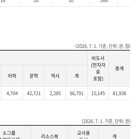
(2026. 7. 1. 기준, 단위: 권, 점)
비도서
(전자자
총계
료
어학
문학
역사
계
포함)
4,704
42,721
2,285
66,791
15,145
81,936
(2026. 7. 1. 기준, 단위: 권)
소그룹
교사용
리소스북
계