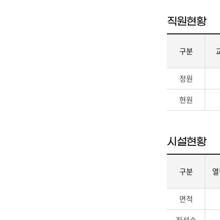
직원현황
구분
직
정원
원
현
현원
황
의
구
분,
시설현황
교
육
전
구분
열
문
직
직
면적
(파
원
견
현
좌석수