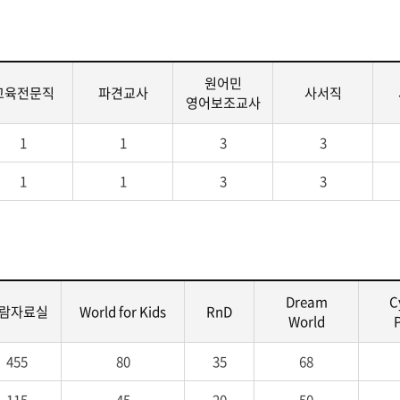
원어민
교육전문직
파견교사
사서직
영어보조교사
1
1
3
3
1
1
3
3
Dream
C
람자료실
World for Kids
RnD
World
455
80
35
68
115
45
20
50