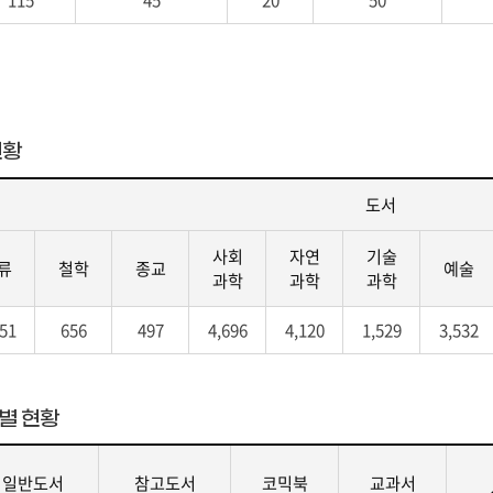
현황
도서
사회
자연
기술
류
철학
종교
예술
과학
과학
과학
051
656
497
4,696
4,120
1,529
3,532
별 현황
일반도서
참고도서
코믹북
교과서