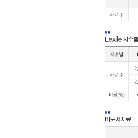
무
s,
자
직
R
자
료
원,
자료 수
n
료
현
개
D,
현
황
관
D
황
의
연
r
-
구
Lexile 지
장
e
도
분,
공
a
서
도
지수별
무
m
자
서
직
W
자
료
(총
2
원,
o
료
형
류/
자료 수
계
r
현
태
철
2
에
l
황
별
학/
대
d,
-
현
종
비율(%)
한
C
L
황
교/
정
y
e
의
사
보
b
x
구
회
를
e
i
분,
비도서자료
과
제
r
l
일
학/
공
P
e
반
자
합
o