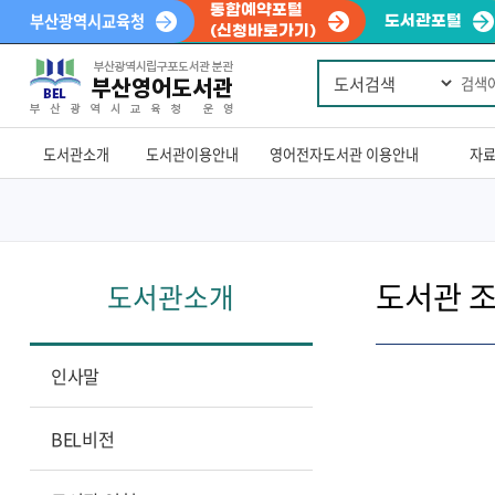
통합예약포털
부산광역시교육청
도서관포털
(신청바로가기)
통
Powered
합
by
검
색
Translate
도서관소개
도서관이용안내
영어전자도서관 이용안내
자
도서관 조
도서관소개
인사말
BEL비전