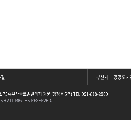
부산시내 공공도서
는길
734(부산글로벌빌리지 정문, 행정동 5층) TEL.051-818-2800
SH ALL RIGTHS RESERVED.