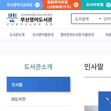
통합예약포털
부산광역시교육청
도서관포털
(신청바로가기)
통
Powered
합
by
검
색
Translate
도서관소개
도서관이용안내
영어전자도서관 이용안내
자
인사말
도서관소개
인사말
BEL비전