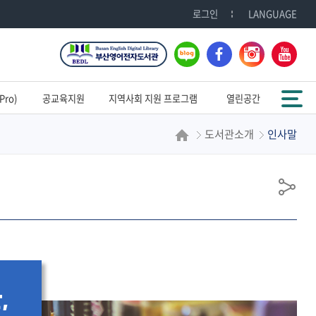
로그인
LANGUAGE
블
페
인
유
로
이
스
튜
그
스
타
브
전체메뉴
북
그
ro)
공교육지원
지역사회 지원 프로그램
열린공간
램
도서관소개
인사말
공
유
,