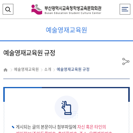
전체메뉴
검
색
예술영재교육원
영
역
예술영재교육원 규정
열
기
공
예술영재교육원
소개
예술영재교육원 규정
유
게시되는 글의 본문이나 첨부파일에
자신 혹은 타인의