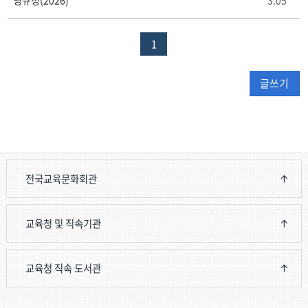
영규정(2026)
3.05
영
재
교
1
육
원
규
글쓰기
정
게
시
판
리
스
트
전국교육문화회관
테
이
블
교육청 및 직속기관
교육청 직속 도서관