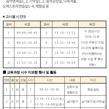
-
음악영재실
1, 2,
기악실
1, 2,
음악감상실
,
다목적홀
,
오케스트라연습실
1~4,
체험실 등
■
교시별 시간대
교시
시간
교시
시간
비고
※
점심시간
1
09:00~09:45
5
13:10~13:55
12:10~13:10
∙
1
시간
45
분간 수업
2
09:45~10:30
6
13:55~14:40
∙
2
시간씩 블록타임
3
10:40~11:25
7
14:50~15:35
(
마스터클래스는
45
분 수업 후 휴식
4
11:25~12:10
8
15:35~16:20
10
분
)
■
교육과정 시수 미포함 행사 및 활동
연번
월
일
요일
시수
시간
내용
비고
입학식 및
1
3
14
토
1
09:45~10:30
학급 담임
방향지도
13:10~13:35(
기초
)
2
6
13
토
1
실기평가
실기평가 및 리허설
13:55~14:40(
심화
)