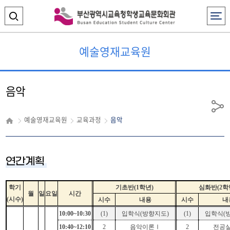
전체메뉴
검
색
예술영재교육원
영
역
음악
열
기
공
예술영재교육원
교육과정
음악
유
연간계획
학기
기초반
(1
학년
)
심화반
(2
학
월
일
요일
시간
(
시수
)
시수
내용
시수
내
10:00~10:30
(1)
입학식
(
방향지도
)
(1)
입학식
(
10:40~12:10
2
음악이론
Ⅰ
2
전공