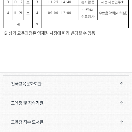
3
10
17
토
3
11:25~14:40
봉사활동
재능나눔연주회
수료식
/
4
11
21
토
4
09:00~12:00
수료음악회
(
리허설
)
수료행사
계
9
※
상기 교육과정은 영재원 사정에 따라 변경될 수 있음
전국교육문화회관
교육청 및 직속기관
교육청 직속 도서관