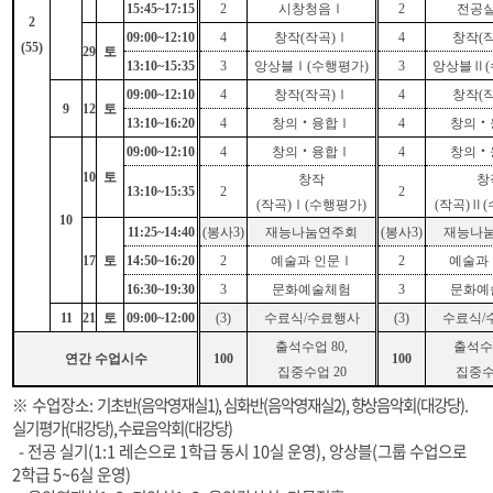
15:45~17:15
2
시창청음
Ⅰ
2
전공
2
09:00~12:10
4
창작
(
작곡
)
Ⅰ
4
창작
(
(55)
29
토
13:10~15:35
3
앙상블
Ⅰ
(
수행평가
)
3
앙상블
Ⅱ
(
09:00~12:10
4
창작
(
작곡
)
Ⅰ
4
창작
(
9
12
토
13:10~16:20
4
창의
‧
융합
Ⅰ
4
창의
‧
09:00~12:10
4
창의
‧
융합
Ⅰ
4
창의
‧
10
토
창작
창
13:10~15:35
2
2
(
작곡
)
Ⅰ
(
수행평가
)
(
작곡
)
Ⅱ
(
10
11:25~14:40
(
봉사
3)
재능나눔연주회
(
봉사
3)
재능나
17
토
14:50~16:20
2
예술과 인문
Ⅰ
2
예술과
16:30~19:30
3
문화예술체험
3
문화예
11
21
토
09:00~12:00
(3)
수료식
/
수료행사
(3)
수료식
/
출석수업
80,
출석
연간 수업시수
100
100
집중수업
20
집중
※
수업장소
:
기초반
(
음악영재실
1),
심화반
(
음악영재실
2),
향상음악회
(
대강당
).
실기평가
(
대강당
),
수료음악회
(
대강당
)
-
전공 실기
(1:1
레슨으로
1
학급 동시
10
실 운영
),
앙상블
(
그룹 수업으로
2
학급
5~6
실 운영
)