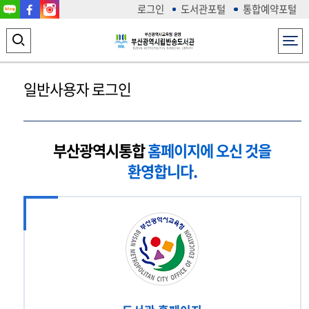
로그인
도서관포털
통합예약포털
전체메뉴
검
색
일반사용자 로그인
영
역
열
부산광역시통합
홈페이지에 오신 것을
기
환영합니다.