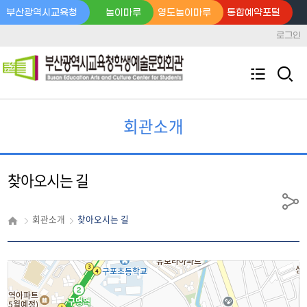
부산광역시교육청
놀이마루
영도놀이마루
통합예약포털
로그인
검
전
색
체
영
역
메
열
회관소개
뉴
기
찾아오시는 길
공
회관소개
찾아오시는 길
유