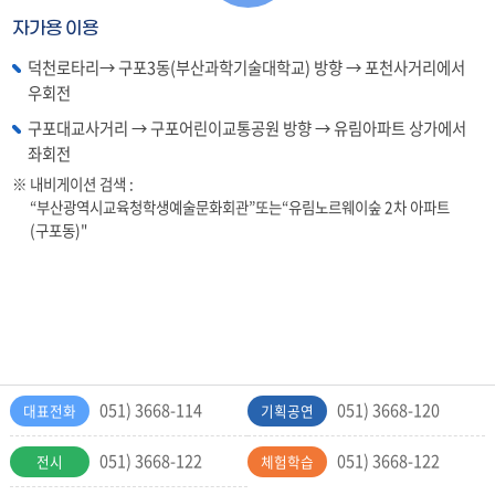
자가용 이용
덕천로타리→ 구포3동(부산과학기술대학교) 방향 → 포천사거리에서
우회전
구포대교사거리 → 구포어린이교통공원 방향 → 유림아파트 상가에서
좌회전
내비게이션 검색 :
“부산광역시교육청학생예술문화회관”또는“유림노르웨이숲 2차 아파트
(구포동)"
051) 3668-114
051) 3668-120
대표전화
기획공연
051) 3668-122
051) 3668-122
전시
체험학습