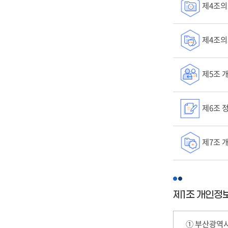
은
제4조의
내
용
으
제4조의
로
구
성
제5조 
되
어
있
제6조 
습
니
다.
제7조 
제1조 개인정
① 부산광역시