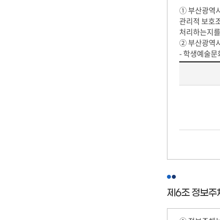
① 부산광역시
관리적 보호조
처리하는지를
② 부산광역
- 학생예술문
위
탁
업
무
표
제6조 정보주