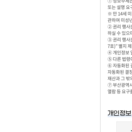
① 정보주체는
또는 설명 요
※ 만 14세
관하여 미성년
② 권리 행사
하실 수 있으
③ 권리 행사
7호)” 별지
④ 개인정보 
⑤ 다른 법령
⑥ 자동화된 
자동화된 결정
재산과 그 밖
⑦ 부산광역시
열람 등 요구
개인정보 