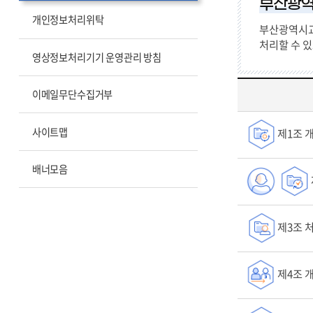
부산광
개인정보처리위탁
부산광역시교
처리할 수 
영상정보처리기기 운영관리 방침
이메일무단수집거부
「개
사이트맵
제1조 
인
정
보
배너모음
처
리
방
침」
제3조 
은
다
음
제4조 
과
같