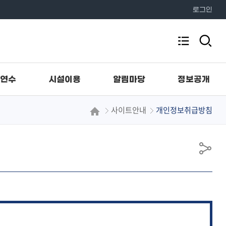
로그인
검
전
색
체
영
역
메
열
연수
시설이용
알림마당
정보공개
뉴
기
사이트안내
개인정보취급방침
공
유