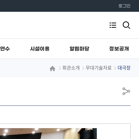
로그인
검
전
색
체
영
역
메
열
연수
시설이용
알림마당
정보공개
뉴
기
회관소개
무대기술자료
대극장
공
유