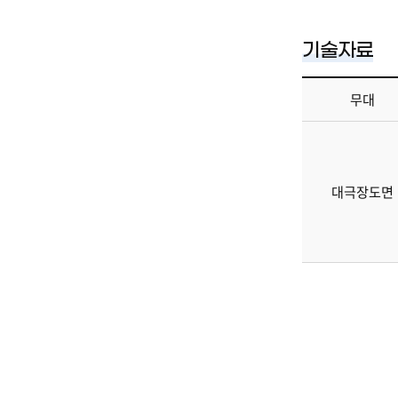
기술자료
대
무대
극
장
기
술
자
대극장도면
료
에
대
한
정
보
를
제
공
합