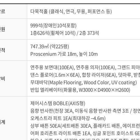
장르
다목적홀 (클래식, 연극, 무용, 퍼포먼스 등)
999석(장애인10석포함)
인원
1층626석(휠체어 10석) / 2층 373석
747.39㎡ (약225평)
면적
Proscenium 가로 18m, 높이 10m
연주용 보면대(100EA), 연주용 의자(100EA), 그랜드 피아노 2
댄스 플로어(1.6m×6EA), 합창 라이저(6EA), 덧마루,
장비
무대바닥(Maple Flooring, Wood Color, UV coating)
반입 엘리베이터(화물용, W3000×D4900×H2600)
제어시스템 BOBLE(AXIS형)
음향 반사판(천장 3EA, 이동식 음향 반사판 측면 3조 / 정면
오케스트라 피트 1EA(최대하강 –4.6m)
기계
상부 배튼 50EA(세트배튼 30EA, 플래카드 배튼, 에이프런 
어퍼 호리촌트 라이트 배튼 1EA, 싱글 포인트 호이스트 6E