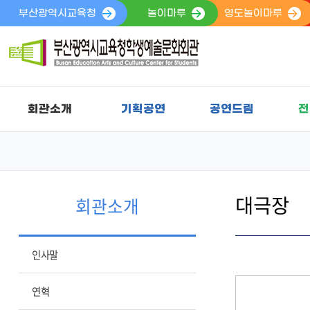
부산광역시교육청
놀이마루
영도놀이마루
회관소개
기획공연
공연드림
전
대극장
회관소개
인사말
연혁