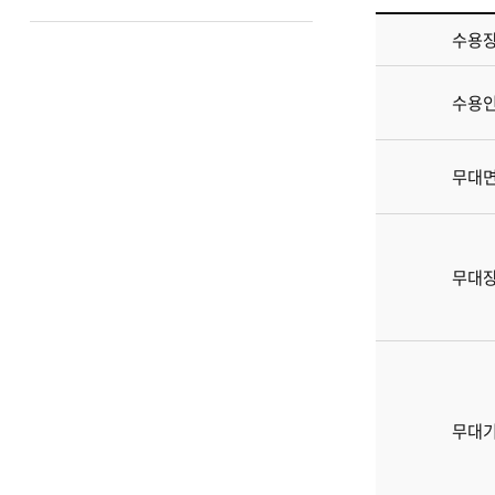
대
수용
극
장
에
수용
대
한
정
무대
보
를
제
공
무대
합
니
다
무대