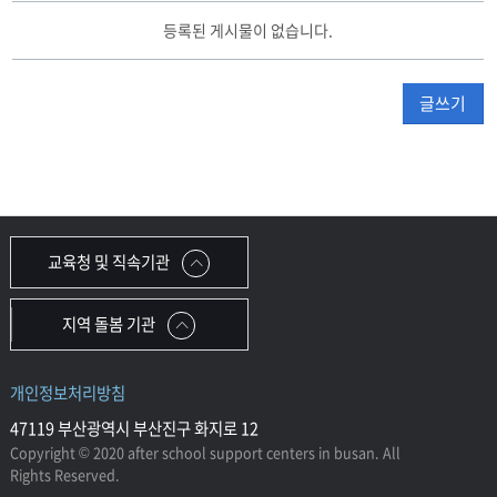
중
등록된 게시물이 없습니다.
등
통
합
글쓰기
방
과
후
학
교
게
시
교육청 및 직속기관
판
리
스
지역 돌봄 기관
트
테
이
개인정보처리방침
블
47119 부산광역시 부산진구 화지로 12
Copyright © 2020 after school support centers in busan. All
Rights Reserved.