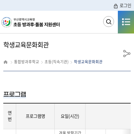
로그인
전체메뉴
검
색
영
역
학생교육문화회관
열
기
공유
통합방과후학교
초등(직속기관)
학생교육문화회관
프로그램
연
프로그램명
요일(시간)
번
겨울 방학기간