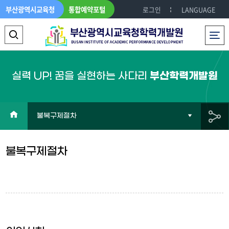
부산광역시교육청
통합예약포털
로그인
LANGUAGE
전체메뉴
검
색
영
실력 UP! 꿈을 실현하는 사다리
부산학력개발원
역
열
HOME
불복구제절차
기
공
불복구제절차
유