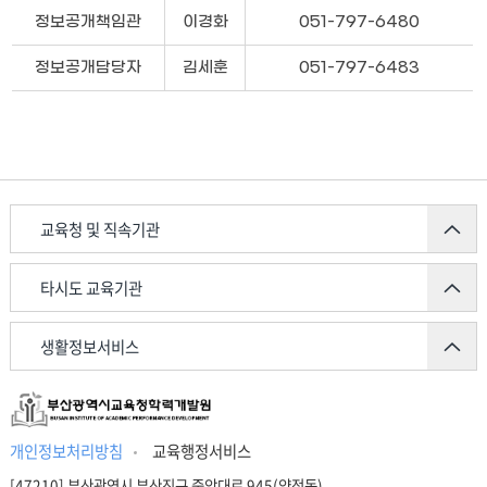
테
정보공개책임관
이경화
051-797-6480
이
블
정보공개담당자
김세훈
051-797-6483
스
타
일
교육청 및 직속기관
타시도 교육기관
생활정보서비스
개인정보처리방침
교육행정서비스
[47210] 부산광역시 부산진구 중앙대로 945(양정동)