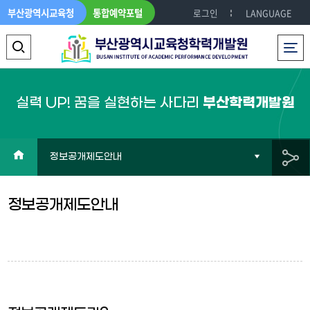
부산광역시교육청
통합예약포털
로그인
LANGUAGE
전체메뉴
검
색
영
실력 UP! 꿈을 실현하는 사다리
부산학력개발원
역
열
HOME
정보공개제도안내
기
공
정보공개제도안내
유